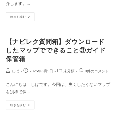
こ
介します。…
リ
ン
と
ー:
⑤
ト:
コ
メ
【ナ
続きを読む
ン
ビ
ト
レ
す
ク
る
質
問
箱】
【ナビレク質問箱】ダウンロード
ダ
ウ
したマップでできること③ガイド
ン
ロ
保管箱
ー
ド
し
た
投
投
投
投
しば
2025年3月5日
未分類
0件のコメント
マ
ッ
稿
稿
稿
稿
プ
者:
公
カ
コ
で
こんにちは しばです。今回は、失くしたくないマップ
で
開
テ
メ
き
を別枠で保…
日:
ゴ
ン
る
こ
リ
ト:
と
ー:
④
【ナ
続きを読む
ガ
ビ
イ
レ
ド
ク