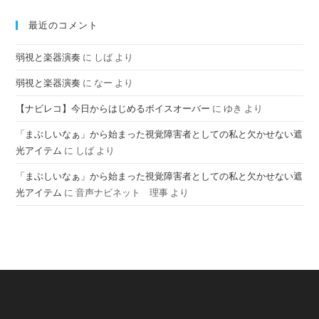
最近のコメント
弱視と楽器演奏
に
しば
より
弱視と楽器演奏
に
なー
より
【ナビレコ】今日からはじめるボイスオーバー
に
ゆき
より
「まぶしいなぁ」から始まった視覚障害者としての私と欠かせない遮
光アイテム
に
しば
より
「まぶしいなぁ」から始まった視覚障害者としての私と欠かせない遮
光アイテム
に
音声ナビネット 理事
より