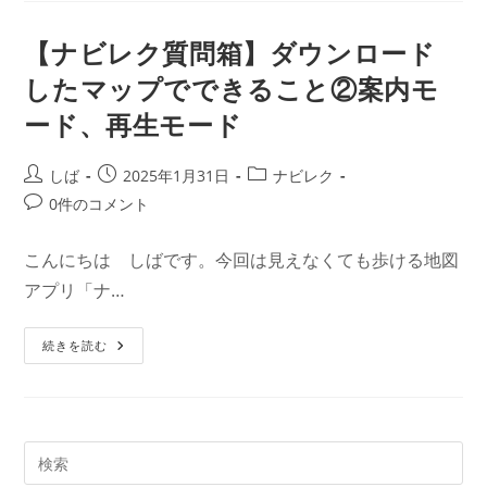
の
質
共
問
有
箱】
【ナビレク質問箱】ダウンロード
ダ
ウ
したマップでできること②案内モ
ン
ロ
ード、再生モード
ー
ド
し
た
投
投
投
しば
2025年1月31日
ナビレク
マ
ッ
稿
稿
稿
投
0件のコメント
プ
者:
公
カ
で
稿
で
開
テ
コ
き
こんにちは しばです。今回は見えなくても歩ける地図
日:
ゴ
る
メ
こ
アプリ「ナ…
リ
ン
と
ー:
③
ト:
ガ
イ
【ナ
続きを読む
ド
ビ
保
レ
管
ク
箱
質
問
箱】
ダ
ウ
ン