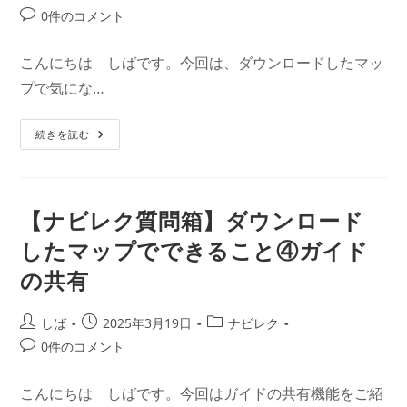
稿
稿
稿
投
0件のコメント
者:
公
カ
稿
開
テ
コ
こんにちは しばです。今回は、ダウンロードしたマッ
日:
ゴ
メ
プで気にな…
リ
ン
ー:
ト:
【ナ
続きを読む
ビ
レ
ク
質
問
箱】
【ナビレク質問箱】ダウンロード
ダ
ウ
したマップでできること④ガイド
ン
ロ
の共有
ー
ド
し
た
投
投
投
しば
2025年3月19日
ナビレク
マ
ッ
稿
稿
稿
投
0件のコメント
プ
者:
公
カ
で
稿
で
開
テ
コ
き
こんにちは しばです。今回はガイドの共有機能をご紹
日:
ゴ
る
メ