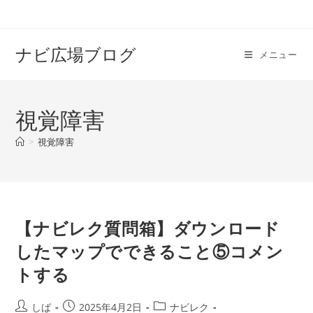
コ
ン
テ
ナビ広場ブログ
メニュー
ン
ツ
へ
視覚障害
ス
キ
>
視覚障害
ッ
プ
【ナビレク質問箱】ダウンロード
したマップでできること⑤コメン
トする
投
投
投
しば
2025年4月2日
ナビレク