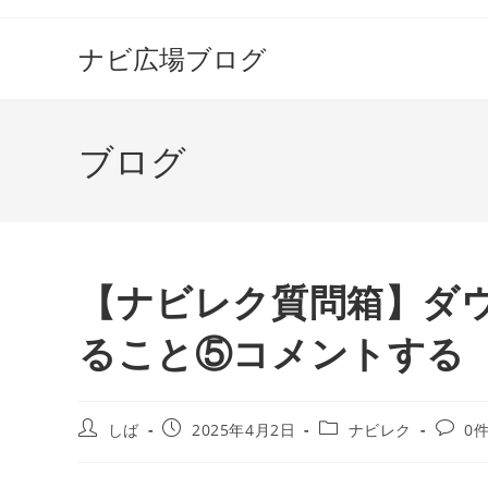
コ
ン
ナビ広場ブログ
テ
ン
ツ
ブログ
へ
ス
キ
ッ
プ
【ナビレク質問箱】ダ
ること⑤コメントする
投
投
投
投
しば
2025年4月2日
ナビレク
0
稿
稿
稿
稿
者:
公
カ
コ