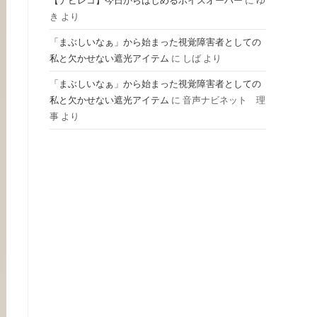
【ナビレコ】今日からはじめるボイスオーバー
に
ゆ
き
より
ル
「まぶしいなぁ」から始まった視覚障害者としての
私と欠かせない遮光アイテム
に
しば
より
「まぶしいなぁ」から始まった視覚障害者としての
私と欠かせない遮光アイテム
に
音声ナビネット 理
事
より