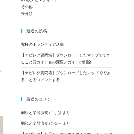
その他
未分類
の
最近の投稿
検
究極のボランティア活動
【ナビレク質問箱】ダウンロードしたマップででき
索
ること⑥ガイド名の変更／ガイドの削除
で
【ナビレク質問箱】ダウンロードしたマップででき
ること⑤コメントする
を
最近のコメント
ト
弱視と楽器演奏
に
しば
より
弱視と楽器演奏
に
なー
より
グ