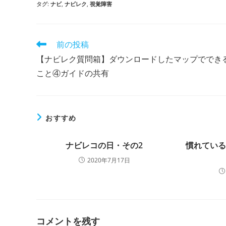
タグ
:
ナビ
,
ナビレク
,
視覚障害
そ
前の投稿
の
【ナビレク質問箱】ダウンロードしたマップででき
他
の
こと④ガイドの共有
記
事
を
読
おすすめ
む
ナビレコの日・その2
慣れてい
2020年7月17日
コメントを残す