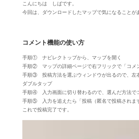
開
テ
メ
こんにちは しばです。
日:
ゴ
ン
今回は、ダウンロードしたマップで気になることが
リ
ト:
ー:
コメント機能の使い方
手順① ナビレクトップから、マップを開く
手順② マップの詳細ページで右フリックで「コメ
手順③ 投稿方法を選ぶウィンドウが出るので、左
ダブルタップ
手順④ 入力画面に切り替わるので、選んだ方法で
手順⑤ 入力を追えたら「投稿（匿名で投稿されま
これで投稿完了です。