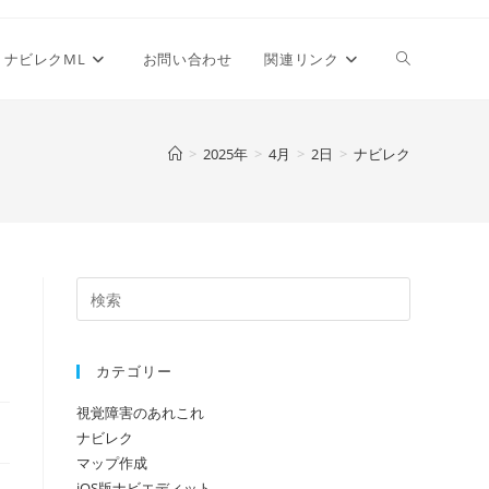
ウ
ナビレクML
お問い合わせ
関連リンク
ェ
>
2025年
>
4月
>
2日
>
ナビレク
ブ
サ
カテゴリー
イ
視覚障害のあれこれ
ナビレク
ト
マップ作成
iOS版ナビエディット