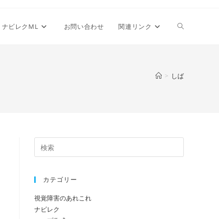
ウ
ナビレクML
お問い合わせ
関連リンク
ェ
>
しば
ブ
サ
イ
カテゴリー
視覚障害のあれこれ
ト
ナビレク