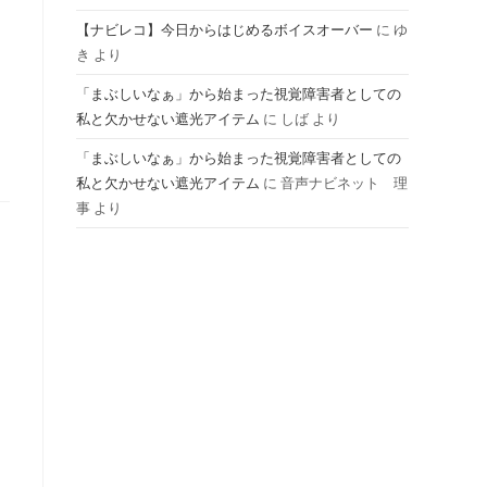
【ナビレコ】今日からはじめるボイスオーバー
に
ゆ
ル
き
より
「まぶしいなぁ」から始まった視覚障害者としての
私と欠かせない遮光アイテム
に
しば
より
「まぶしいなぁ」から始まった視覚障害者としての
私と欠かせない遮光アイテム
に
音声ナビネット 理
事
より