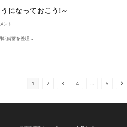
うになっておこう!～
コメント
回転備蓄を整理…
1
2
3
4
…
6
次