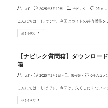
ロ
変
ー
更
ド
／
投
投
投
投
しば
2025年3月19日
ナビレク
0件の
し
ガ
稿
稿
稿
稿
た
イ
マ
ド
者:
公
カ
コ
ッ
こんにちは しばです。今回はガイドの共有機能を
の
開
テ
メ
プ
削
で
除
日:
ゴ
ン
で
【ナ
続きを読む
リ
ト:
き
ビ
る
ー:
レ
こ
ク
と
質
⑤
問
コ
箱】
メ
【ナビレク質問箱】ダウンロー
ダ
ン
ウ
ト
箱
ン
す
ロ
る
ー
ド
投
投
投
投
しば
2025年3月5日
未分類
0件のコメ
し
稿
稿
稿
稿
た
マ
者:
公
カ
コ
ッ
こんにちは しばです。今回は、失くしたくないマ
開
テ
メ
プ
で
日:
ゴ
ン
で
【ナ
続きを読む
リ
ト:
き
ビ
る
ー:
レ
こ