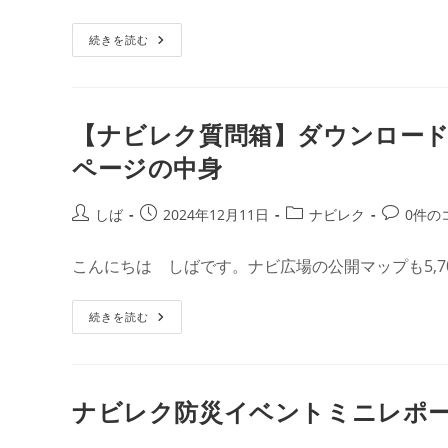
日:
ゴ
ン
【ナ
続きを読む
リ
ト:
ビ
ー:
レ
ク
質
問
箱】
【ナビレク質問箱】ダウンロー
ダ
ウ
ページの中身
ン
ロ
ー
ド
投
投
投
投
しば
2024年12月11日
ナビレク
0件の
し
稿
稿
稿
稿
た
マ
者:
公
カ
コ
ッ
こんにちは しばです。ナビ広場の公開マップも5,7
開
テ
メ
プ
で
日:
ゴ
ン
で
【ナ
続きを読む
リ
ト:
き
ビ
る
ー:
レ
こ
ク
と
質
②
問
案
箱】
内
ナビレク防災イベントミニレポー
ダ
モ
ウ
ー
ン
ド、