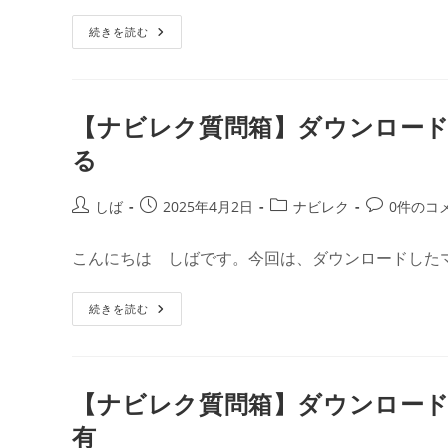
日:
ゴ
ン
【ナ
続きを読む
リ
ト:
ビ
ー:
レ
ク
質
問
箱】
【ナビレク質問箱】ダウンロー
ダ
ウ
る
ン
ロ
ー
ド
投
投
投
投
しば
2025年4月2日
ナビレク
0件のコ
し
稿
稿
稿
稿
た
マ
者:
公
カ
コ
ッ
こんにちは しばです。今回は、ダウンロードした
開
テ
メ
プ
で
日:
ゴ
ン
で
【ナ
続きを読む
リ
ト:
き
ビ
る
ー:
レ
こ
ク
と
質
⑥
問
ガ
箱】
イ
【ナビレク質問箱】ダウンロー
ダ
ド
ウ
名
有
ン
の