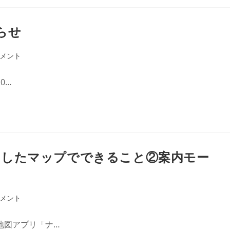
らせ
コメント
0…
ドしたマップでできること②案内モー
コメント
地図アプリ「ナ…