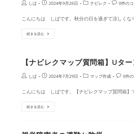
ロ
投
投
投
投
しば
2024年9月26日
ナビレク
0件の
再
ー
生
稿
稿
稿
稿
ド
モ
し
者:
公
カ
コ
ー
こんにちは しばです。秋分の日を過ぎて涼しくな
た
ド
開
テ
メ
マ
ッ
日:
ゴ
ン
プ
ナ
続きを読む
リ
ト:
で
ビ
で
ー:
レ
き
ク
る
防
こ
災
と
イ
【ナビレクマップ質問箱】Uター
①
ベ
ガ
ン
イ
ト
ド
ミ
投
投
投
投
しば
2024年7月29日
マップ作成
0件
詳
ニ
稿
稿
細
稿
稿
レ
ペ
ポ
者:
公
カ
コ
ー
こんにちは しばです。【ナビレクマップ質問箱】
ー
開
ジ
テ
メ
ト
の
と
日:
ゴ
ン
中
11
【ナ
続きを読む
身
リ
ト:
月
ビ
お
ー:
レ
散
ク
歩
マ
会
ッ
の
プ