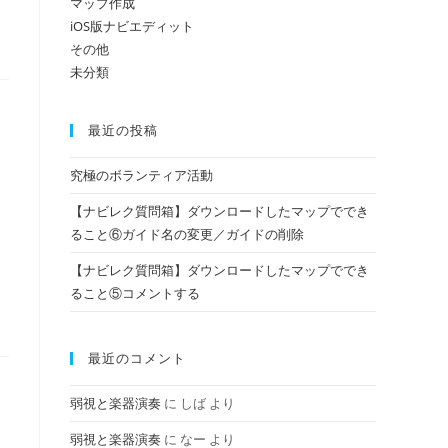
マップ作成
iOS版ナビエディット
その他
の
未分類
検
最近の投稿
究極のボランティア活動
索
【ナビレク質問箱】ダウンロードしたマップででき
ること⑥ガイド名の変更／ガイドの削除
【ナビレク質問箱】ダウンロードしたマップででき
を
ること⑤コメントする
ト
最近のコメント
弱視と楽器演奏
に
しば
より
グ
弱視と楽器演奏
に
なー
より