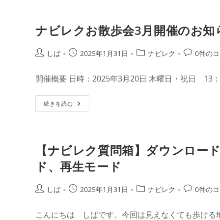
ク
と
質
④
問
ガ
箱】
イ
ナビレクお散歩会3月開催のお知
ダ
ド
ウ
の
ン
共
ロ
投
投
投
投
しば
2025年1月31日
ナビレク
0件の
有
ー
稿
稿
稿
稿
ド
し
者:
公
カ
コ
開催概要 日時：2025年3月20日 木曜日・祝日 13：
た
開
テ
メ
マ
ッ
日:
ゴ
ン
プ
ナ
続きを読む
リ
ト:
で
ビ
で
ー:
レ
き
ク
る
お
こ
散
と
歩
【ナビレク質問箱】ダウンロー
③
会
ガ
3
イ
ド、再生モード
月
ド
開
保
催
管
の
投
投
投
投
しば
2025年1月31日
ナビレク
0件の
箱
お
稿
稿
稿
稿
知
ら
者:
公
カ
コ
せ
こんにちは しばです。今回は見えなくても歩ける
開
テ
メ