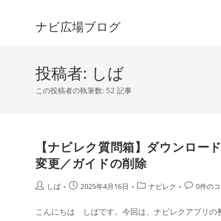
コ
ン
ナビ広場ブログ
テ
ン
ツ
投稿者:
しば
へ
ス
この投稿者の執筆数: 52 記事
キ
ッ
プ
【ナビレク質問箱】ダウンロー
変更／ガイドの削除
投
投
投
投
しば
2025年4月16日
ナビレク
0件の
稿
稿
稿
稿
者:
公
カ
コ
こんにちは しばです。今回は、ナビレクアプリの
開
テ
メ