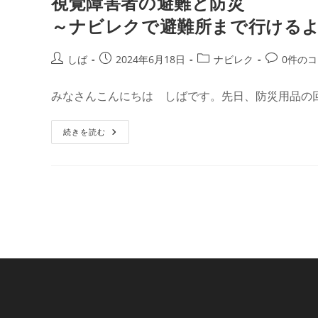
視覚障害者の避難と防災
お
質
知
問
ら
～ナビレクで避難所まで行けるよ
箱】
せ
U
タ
ー
投
投
投
投
しば
2024年6月18日
ナビレク
0件の
ン
稿
稿
稿
稿
す
る
者:
公
カ
コ
歩
みなさんこんにちは しばです。先日、防災用品の
開
テ
メ
道
橋・
日:
ゴ
ン
ス
視
続きを読む
リ
ト:
ロ
覚
ー
ー:
障
プ
害
の
者
説
の
明
避
難
と
防
災
～
ナ
ビ
レ
ク
で
避
難