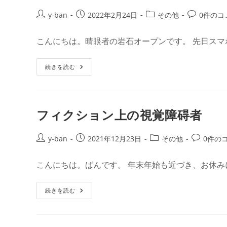
グ
投
投
投
投
y-ban
2022年2月24日
その他
0件のコ
稿
稿
稿
稿
者:
公
カ
コ
こんにちは。晴眼者の岩石オープンです。 先日スマ
開
テ
メ
日:
ゴ
ン
ス
続きを読む
リ
ト:
マ
ー:
ホ
を
紛
失
し
フィクション上の視覚障碍者
て
し
ま
っ
投
投
投
投
y-ban
2021年12月23日
その他
0件の
た
稿
稿
稿
稿
ら
者:
公
カ
コ
こんにちは。ばんです。 年末年始も近づき、お休み
開
テ
メ
日:
ゴ
ン
フ
続きを読む
リ
ト:
ィ
ー:
ク
シ
ョ
ン