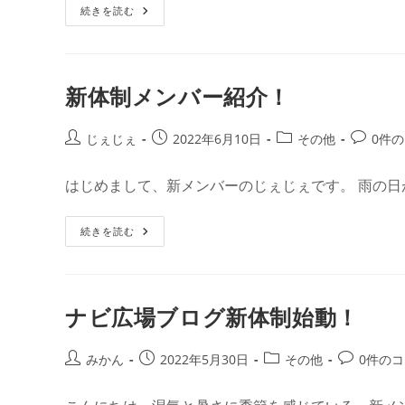
【ブ
続きを読む
リ
ト:
ロ
ー:
グ
記
事
募
集】
新体制メンバー紹介！
み
な
さ
ま
投
投
投
投
じぇじぇ
2022年6月10日
その他
0件
か
稿
稿
稿
稿
ら
の
者:
公
カ
コ
はじめまして、新メンバーのじぇじぇです。 雨の日
ご
開
テ
メ
応
募
日:
ゴ
ン
を
新
続きを読む
リ
ト:
受
体
け
ー:
制
付
メ
て
ン
い
バ
ま
ー
ナビ広場ブログ新体制始動！
す！
紹
介！
投
投
投
投
みかん
2022年5月30日
その他
0件の
稿
稿
稿
稿
者:
公
カ
コ