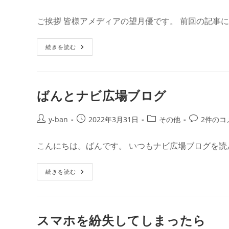
験
稿
稿
稿
稿
会
報
者:
公
カ
コ
ご挨拶 皆様アメディアの望月優です。 前回の記事
告
開
テ
メ
日:
ゴ
ン
4
続きを読む
リ
ト:
月
ー:
か
ら
の
ナ
ビ
ばんとナビ広場ブログ
広
場
ブ
ロ
投
投
投
投
y-ban
2022年3月31日
その他
2件のコ
グ
稿
稿
稿
稿
の
運
者:
公
カ
コ
こんにちは。ばんです。 いつもナビ広場ブログを読
営
開
テ
メ
に
つ
日:
ゴ
ン
い
ば
続きを読む
リ
ト:
て
ん
ー:
と
ナ
ビ
広
場
スマホを紛失してしまったら
ブ
ロ