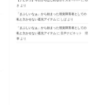
【ナビレコ】今日からはじめるボイスオーバー
に
ゆ
き
より
ル
「まぶしいなぁ」から始まった視覚障害者としての
私と欠かせない遮光アイテム
に
しば
より
「まぶしいなぁ」から始まった視覚障害者としての
私と欠かせない遮光アイテム
に
音声ナビネット 理
事
より