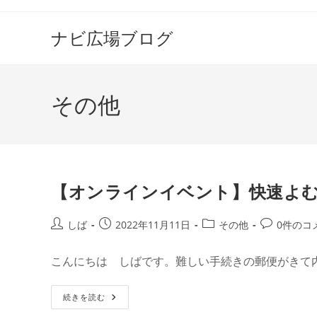
コ
ン
ナビ広場ブログ
テ
ン
ツ
その他
へ
ス
キ
ッ
プ
【オンラインイベント】快速よ
投
投
投
投
しば
2022年11月11日
その他
0件のコ
稿
稿
稿
稿
者:
公
カ
コ
こんにちは しばです。難しい手続きの郵便がきて
開
テ
メ
日:
ゴ
ン
【オ
続きを読む
リ
ト:
ン
ー:
ラ