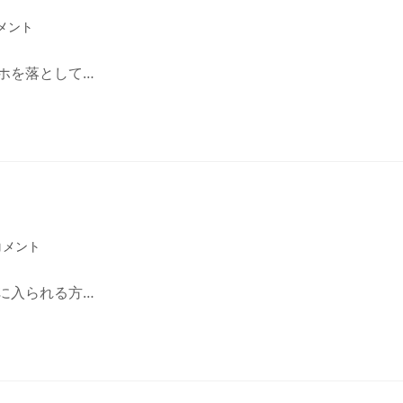
メント
ホを落として…
コメント
に入られる方…