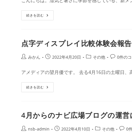
こんにちは。湿気と暑さに季節を感じている、新メ
開
テ
メ
日:
ゴ
ン
ナ
続きを読む
リ
ト:
ビ
ー:
広
場
ブ
ロ
グ
点字ディスプレイ比較体験会報告
新
体
制
始
投
投
投
投
みかん
2022年4月20日
その他
0件の
動！
稿
稿
稿
稿
者:
公
カ
コ
アメディアの望月優です。 去る4月16日の土曜日、
開
テ
メ
日:
ゴ
ン
点
続きを読む
リ
ト:
字
ー:
デ
ィ
ス
プ
レ
4月からのナビ広場ブログの運営
イ
比
較
体
投
投
投
投
nsb-admin
2022年4月10日
その他
0