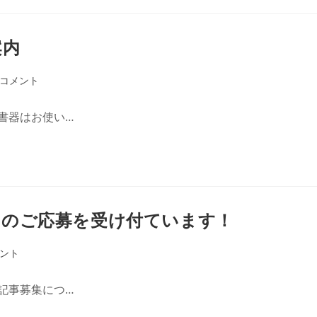
案内
のコメント
書器はお使い…
らのご応募を受け付ています！
メント
記事募集につ…