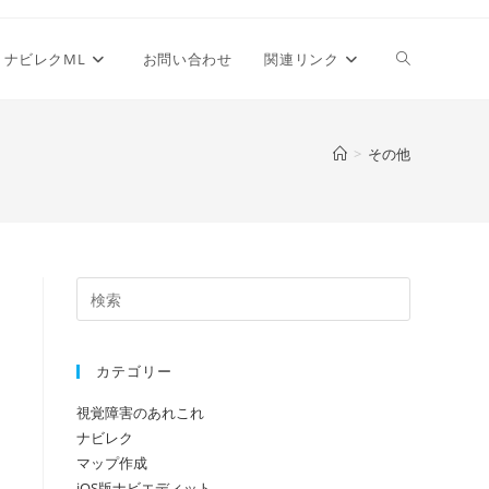
ウ
ナビレクML
お問い合わせ
関連リンク
ェ
>
その他
ブ
サ
カテゴリー
イ
視覚障害のあれこれ
ナビレク
ト
マップ作成
iOS版ナビエディット