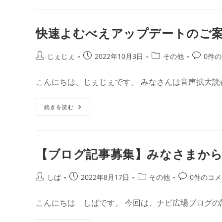
イ
ン
イ
ベ
快速よむべえアップデートのご
ン
ト】
快
速
投
投
投
投
じぇじぇ
2022年10月3日
その他
0件
よ
稿
稿
稿
稿
む
べ
者:
公
カ
コ
こんにちは、じぇじぇです。 みなさんは音声拡大読
え
開
テ
メ
の
集
日:
ゴ
ン
い
快
続きを読む
リ
ト:
速
ー:
よ
む
べ
え
ア
【ブログ記事募集】みなさまか
ッ
プ
デ
ー
投
投
投
投
しば
2022年8月17日
その他
0件のコ
ト
稿
稿
稿
稿
の
ご
者:
公
カ
コ
こんにちは しばです。 今回は、ナビ広場ブログの
案
開
テ
メ
内
日:
ゴ
ン