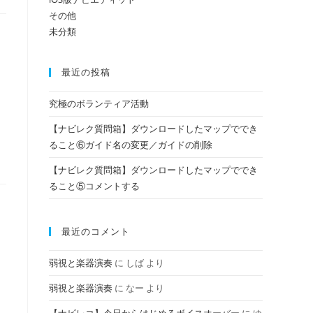
その他
未分類
の
最近の投稿
検
究極のボランティア活動
【ナビレク質問箱】ダウンロードしたマップででき
索
ること⑥ガイド名の変更／ガイドの削除
【ナビレク質問箱】ダウンロードしたマップででき
ること⑤コメントする
を
最近のコメント
ト
弱視と楽器演奏
に
しば
より
弱視と楽器演奏
に
なー
より
グ