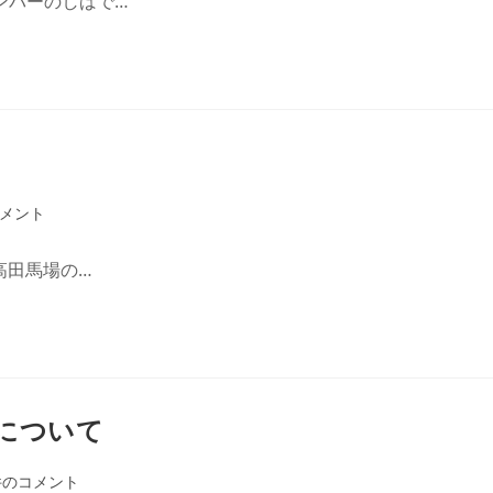
ンバーのしばで…
コメント
高田馬場の…
について
件のコメント