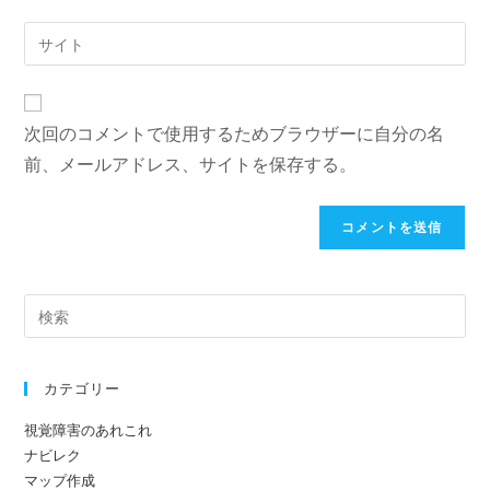
す
ル
Web
る
ア
サ
名
ド
イ
前
レ
ト
ま
次回のコメントで使用するためブラウザーに自分の名
ス
の
た
を
前、メールアドレス、サイトを保存する。
URL
は
入
を
ユ
力
入
ー
し
力
ザ
て
し
ー
コ
て
名
メ
く
を
ン
だ
入
ト
カテゴリー
さ
力
い。
し
視覚障害のあれこれ
(任
て
ナビレク
意)
く
マップ作成