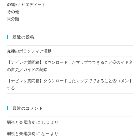
だ
iOS版ナビエディット
その他
さ
未分類
い
最近の投稿
究極のボランティア活動
【ナビレク質問箱】ダウンロードしたマップでできること⑥ガイド名
の変更／ガイドの削除
【ナビレク質問箱】ダウンロードしたマップでできること⑤コメント
する
最近のコメント
弱視と楽器演奏
に
しば
より
弱視と楽器演奏
に
なー
より