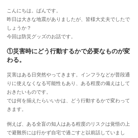
コ
日:
ゴ
メ
こんにちは。ばんです。
リ
ン
ー:
昨日は大きな地震がありましたが、皆様大丈夫でしたで
ト:
しょうか？
今回は防災グッズのお話です。
①災害時にどう行動するかで必要なものが変
わる。
災害はある日突然やってきます。インフラなどが普段通
りに使えなくなる可能性もあり、ある程度の備えはして
おきたいものです。
では何を揃えたらいいかは、どう行動するかで変わって
きます。
例えば、ある全盲の知人はある程度のリスクは覚悟の上
で避難所には行かず自宅で過ごすと以前話していまし