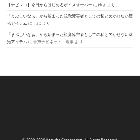
【ナビレコ】今日からはじめるボイスオーバー
に
ゆき
より
「まぶしいなぁ」から始まった視覚障害者としての私と欠かせない遮
光アイテム
に
しば
より
「まぶしいなぁ」から始まった視覚障害者としての私と欠かせない遮
光アイテム
に
音声ナビネット 理事
より
© 2020-2026
Yomube Corporation
. All Rights Reserved.