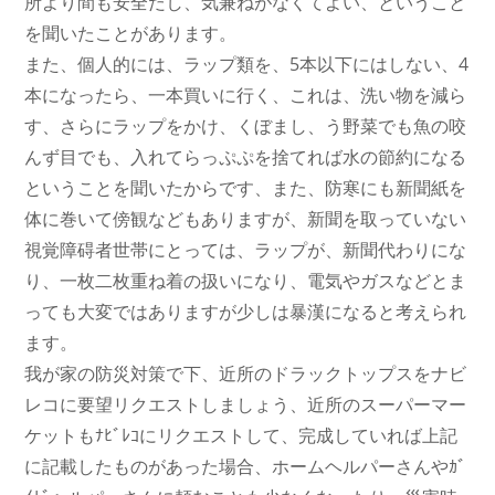
所より間も安全だし、気兼ねがなくてよい、ということ
を聞いたことがあります。
また、個人的には、ラップ類を、5本以下にはしない、4
本になったら、一本買いに行く、これは、洗い物を減ら
す、さらにラップをかけ、くぼまし、う野菜でも魚の咬
んず目でも、入れてらっぷぷを捨てれば水の節約になる
ということを聞いたからです、また、防寒にも新聞紙を
体に巻いて傍観などもありますが、新聞を取っていない
視覚障碍者世帯にとっては、ラップが、新聞代わりにな
り、一枚二枚重ね着の扱いになり、電気やガスなどとま
っても大変ではありますが少しは暴漢になると考えられ
ます。
我が家の防災対策で下、近所のドラックトップスをナビ
レコに要望リクエストしましょう、近所のスーパーマー
ケットもﾅﾋﾞﾚｺにリクエストして、完成していれば上記
に記載したものがあった場合、ホームヘルパーさんやｶﾞ