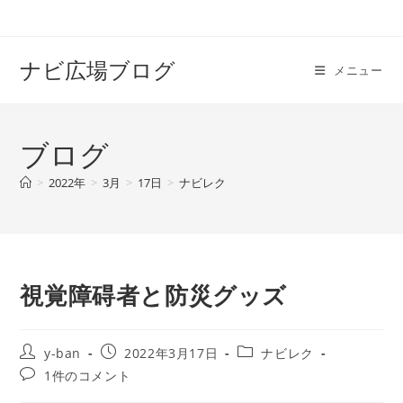
コ
ン
テ
ナビ広場ブログ
メニュー
ン
ツ
へ
ブログ
ス
キ
>
2022年
>
3月
>
17日
>
ナビレク
ッ
プ
視覚障碍者と防災グッズ
投
投
投
y-ban
2022年3月17日
ナビレク
稿
稿
稿
投
1件のコメント
者:
公
カ
稿
開
テ