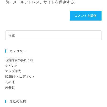
を
前、メールアドレス、サイトを保存する。
URL
は
入
を
ユ
力
入
ー
し
力
ザ
て
し
ー
コ
て
名
メ
く
を
ン
だ
入
ト
カテゴリー
さ
力
い。
し
視覚障害のあれこれ
(任
て
ナビレク
意)
く
マップ作成
だ
iOS版ナビエディット
その他
さ
未分類
い
最近の投稿