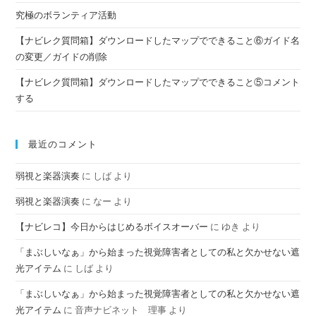
究極のボランティア活動
【ナビレク質問箱】ダウンロードしたマップでできること⑥ガイド名
の変更／ガイドの削除
【ナビレク質問箱】ダウンロードしたマップでできること⑤コメント
する
最近のコメント
弱視と楽器演奏
に
しば
より
弱視と楽器演奏
に
なー
より
【ナビレコ】今日からはじめるボイスオーバー
に
ゆき
より
「まぶしいなぁ」から始まった視覚障害者としての私と欠かせない遮
光アイテム
に
しば
より
「まぶしいなぁ」から始まった視覚障害者としての私と欠かせない遮
光アイテム
に
音声ナビネット 理事
より