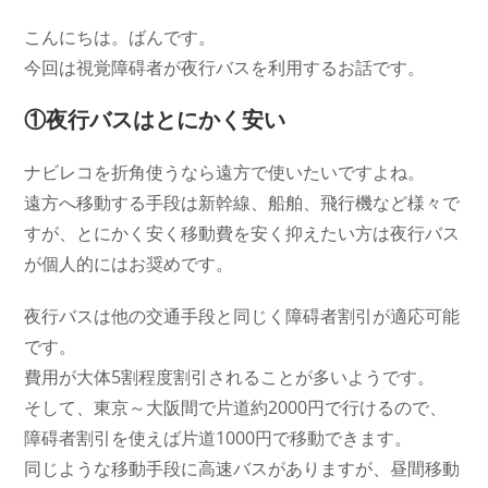
カ
コ
日:
テ
メ
こんにちは。ばんです。
ゴ
ン
今回は視覚障碍者が夜行バスを利用するお話です。
リ
ト:
ー:
①夜行バスはとにかく安い
ナビレコを折角使うなら遠方で使いたいですよね。
遠方へ移動する手段は新幹線、船舶、飛行機など様々で
すが、とにかく安く移動費を安く抑えたい方は夜行バス
が個人的にはお奨めです。
夜行バスは他の交通手段と同じく障碍者割引が適応可能
です。
費用が大体5割程度割引されることが多いようです。
そして、東京～大阪間で片道約2000円で行けるので、
障碍者割引を使えば片道1000円で移動できます。
同じような移動手段に高速バスがありますが、昼間移動