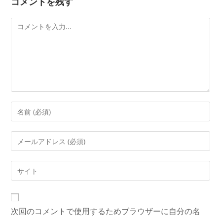
コメントを残す
コ
メ
ン
ト
コ
メ
ン
メ
ト
ー
す
ル
Web
る
ア
サ
名
ド
イ
前
レ
ト
ま
次回のコメントで使用するためブラウザーに自分の名
ス
の
た