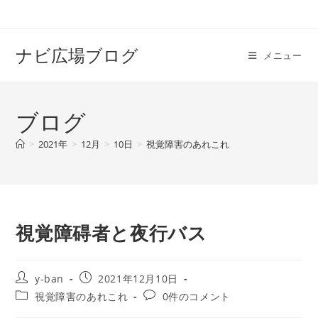
コ
ン
テ
ナビ広場ブログ
メニュー
ン
ツ
へ
ブログ
ス
キ
>
2021年
>
12月
>
10日
>
視覚障害のあれこれ
ッ
プ
視覚障碍者と夜行バス
投
投
y-ban
2021年12月10日
稿
稿
投
投
視覚障害のあれこれ
0件のコメント
者:
公
稿
稿
開