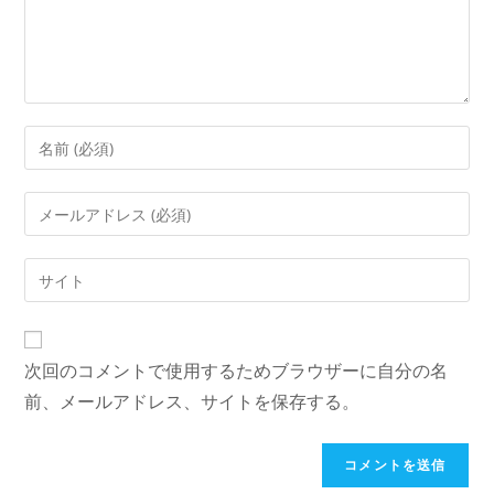
ン
ト
コ
メ
ン
メ
ト
ー
す
ル
Web
る
ア
サ
名
ド
イ
前
レ
ト
ま
次回のコメントで使用するためブラウザーに自分の名
ス
の
た
を
前、メールアドレス、サイトを保存する。
URL
は
入
を
ユ
力
入
ー
し
力