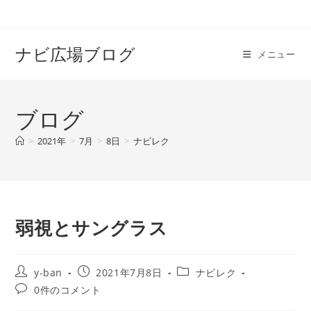
コ
ン
テ
ナビ広場ブログ
メニュー
ン
ツ
へ
ブログ
ス
キ
>
2021年
>
7月
>
8日
>
ナビレク
ッ
プ
弱視とサングラス
投
投
投
y-ban
2021年7月8日
ナビレク
稿
稿
稿
投
0件のコメント
者:
公
カ
稿
開
テ