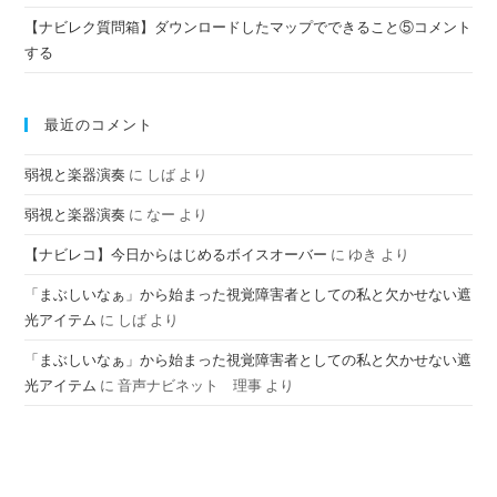
【ナビレク質問箱】ダウンロードしたマップでできること⑤コメント
する
最近のコメント
弱視と楽器演奏
に
しば
より
弱視と楽器演奏
に
なー
より
【ナビレコ】今日からはじめるボイスオーバー
に
ゆき
より
「まぶしいなぁ」から始まった視覚障害者としての私と欠かせない遮
光アイテム
に
しば
より
「まぶしいなぁ」から始まった視覚障害者としての私と欠かせない遮
光アイテム
に
音声ナビネット 理事
より