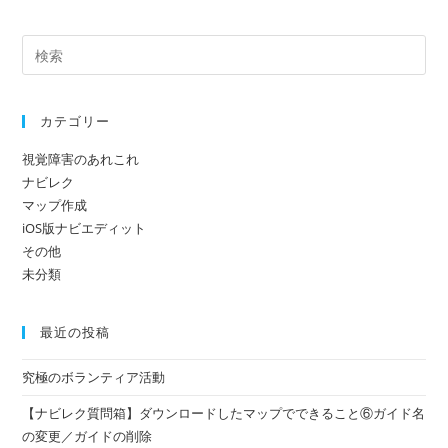
ザ
て
し
ー
コ
て
名
メ
く
を
ン
だ
入
ト
カテゴリー
さ
力
い。
し
視覚障害のあれこれ
(任
て
ナビレク
意)
く
マップ作成
だ
iOS版ナビエディット
その他
さ
未分類
い
最近の投稿
究極のボランティア活動
【ナビレク質問箱】ダウンロードしたマップでできること⑥ガイド名
の変更／ガイドの削除