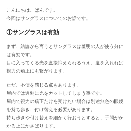
コ
日:
ゴ
メ
こんにちは。ばんです。
リ
ン
ー:
今回はサングラスについてのお話です。
ト:
①サングラスは有効
まず、結論から言うとサングラスは羞明の人が使う分に
は有効です。
目に入ってくる光を直接抑えられるうえ、度を入れれば
視力の矯正にも繋がります。
ただ、不便を感じる点もあります。
屋内では過剰に光をカットしてしまう事です。
屋内で視力の矯正だけを受けたい場合は別途無色の眼鏡
を持ち歩き、付け替える必要があります。
持ち歩きや付け替えを細かく行おうとすると、手間がか
かる上にかさばります。