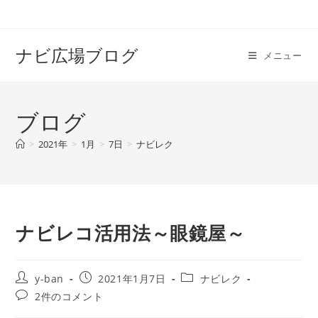
コ
ン
テ
ナビ広場ブログ
メニュー
ン
ツ
へ
ブログ
ス
キ
>
2021年
>
1月
>
7日
>
ナビレク
ッ
プ
ナビレコ活用法～眼鏡屋～
投
投
投
y-ban
2021年1月7日
ナビレク
稿
稿
稿
投
2件のコメント
者:
公
カ
稿
開
テ