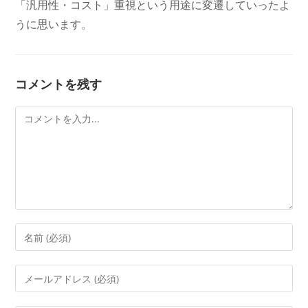
「汎用性・コスト」重視という用途に変遷していったよ
うに思います。
コメントを残す
コ
メ
ン
ト
コ
メ
ン
メ
ト
ー
す
ル