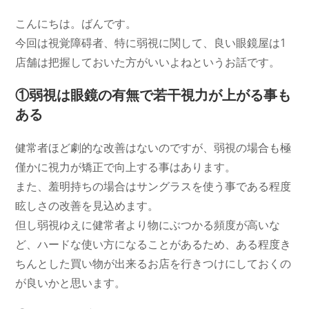
コ
日:
ゴ
メ
こんにちは。ばんです。
リ
ン
ー:
今回は視覚障碍者、特に弱視に関して、良い眼鏡屋は1
ト:
店舗は把握しておいた方がいいよねというお話です。
①弱視は眼鏡の有無で若干視力が上がる事も
ある
健常者ほど劇的な改善はないのですが、弱視の場合も極
僅かに視力が矯正で向上する事はあります。
また、羞明持ちの場合はサングラスを使う事である程度
眩しさの改善を見込めます。
但し弱視ゆえに健常者より物にぶつかる頻度が高いな
ど、ハードな使い方になることがあるため、ある程度き
ちんとした買い物が出来るお店を行きつけにしておくの
が良いかと思います。