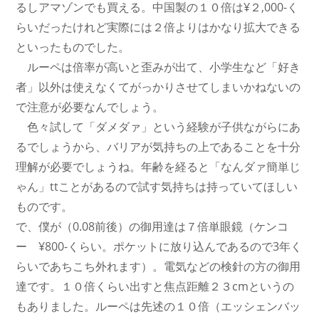
るしアマゾンでも買える。中国製の１０倍は¥２,000-く
らいだったけれど実際には２倍よりはかなり拡大できる
といったものでした。
ルーペは倍率が高いと歪みが出て、小学生など「好き
者」以外は使えなくてがっかりさせてしまいかねないの
で注意が必要なんでしょう。
色々試して「ダメダァ」という経験が子供ながらにあ
るでしょうから、バリアが気持ちの上であることを十分
理解が必要でしょうね。年齢を経ると「なんダァ簡単じ
ゃん」ttことがあるので試す気持ちは持っていてほしい
ものです。
で、僕が（0.08前後）の御用達は７倍単眼鏡（ケンコ
ー ¥800-くらい。ポケットに放り込んであるので3年く
らいであちこち外れます）。電気などの検針の方の御用
達です。１０倍くらい出すと焦点距離２３cmというの
もありました。ルーペは先述の１０倍（エッシェンバッ