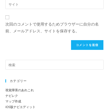
Web
る
ア
サ
名
ド
イ
前
レ
ト
ま
次回のコメントで使用するためブラウザーに自分の名
ス
の
た
を
前、メールアドレス、サイトを保存する。
URL
は
入
を
ユ
力
入
ー
し
力
ザ
て
し
ー
コ
て
名
メ
く
を
ン
だ
入
ト
カテゴリー
さ
力
い。
し
視覚障害のあれこれ
(任
て
ナビレク
意)
く
マップ作成
だ
iOS版ナビエディット