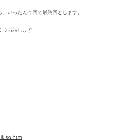
メ
ン
も、いったん今回で最終回とします。
ト:
２つお話します。
ikiso.htm