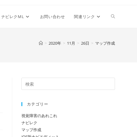
ウ
ナビレクML
お問い合わせ
関連リンク
ェ
>
2020年
>
11月
>
26日
>
マップ作成
ブ
サ
カテゴリー
イ
視覚障害のあれこれ
ナビレク
ト
マップ作成
iOS版ナビエディット