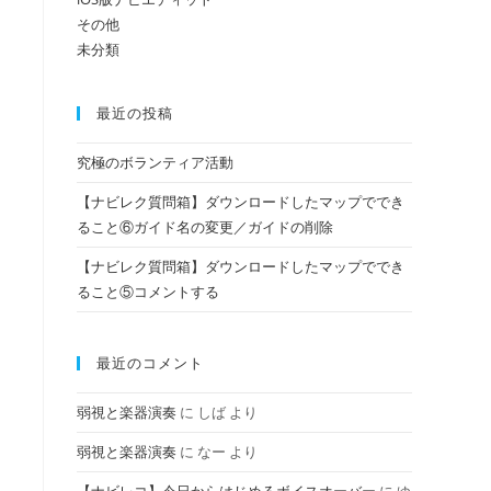
その他
未分類
の
最近の投稿
検
究極のボランティア活動
【ナビレク質問箱】ダウンロードしたマップででき
索
ること⑥ガイド名の変更／ガイドの削除
【ナビレク質問箱】ダウンロードしたマップででき
ること⑤コメントする
を
最近のコメント
ト
弱視と楽器演奏
に
しば
より
弱視と楽器演奏
に
なー
より
グ