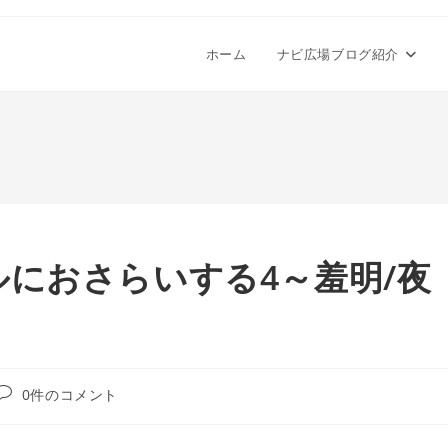
ホーム
ナビ広場ブログ紹介
におさらいする4～羞明/夜
投
0件のコメント
稿
コ