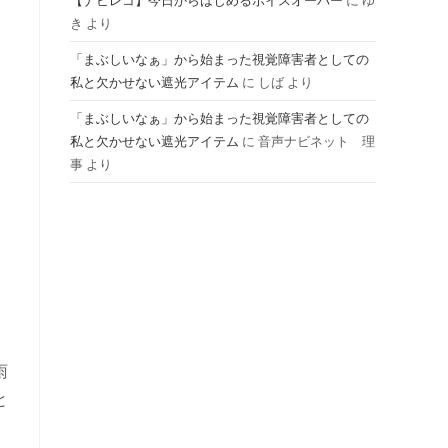
【ナビレコ】今日からはじめるボイスオーバー
に
ゆ
き
より
ル
「まぶしいなぁ」から始まった視覚障害者としての
私と欠かせない遮光アイテム
に
しば
より
「まぶしいなぁ」から始まった視覚障害者としての
私と欠かせない遮光アイテム
に
音声ナビネット 理
。
事
より
雨
と