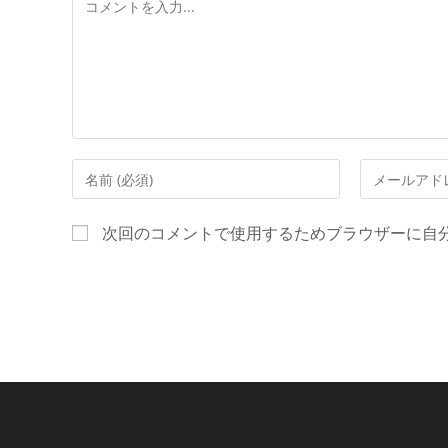
コ
メ
ン
ト
コ
メ
メ
ー
ン
ル
次回のコメントで使用するためブラウザーに自
ト
ア
す
ド
る
レ
名
ス
前
を
ま
入
た
力
は
し
ユ
て