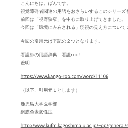
開
テ
こんにちは。ばんです。
日:
ゴ
視覚障碍者関連の用語をおさらいするこのシリーズ
リ
ー:
前回は「視野狭窄」を中心に取り上げてきました。
今回は「環境に左右される」弱視の見え方について
今回の引用元は下記の２つとなります。
看護師の用語辞典 看護roo!
羞明
https://www.kango-roo.com/word/11106
（以下、引用元１とします）
鹿児島大学医学部
網膜色素変性症
http://www.kufm.kagoshima-u.ac.jp/~op/general/s