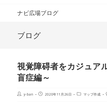
コ
ン
ナビ広場ブログ
テ
ン
ツ
ブログ
へ
ス
キ
ッ
プ
視覚障碍者をカジュアル
盲症編～
投
投
投
y-ban
2020年11月26日
マップ作成
稿
稿
稿
者:
公
カ