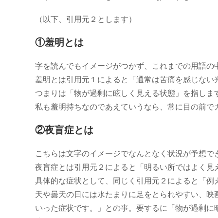
（以下、引用元２とします）
①羞明とは
字を読んでもイメージがつかず、これまでの用語の
羞明とは引用元１によると「通常は苦痛を感じない
つまりは「物が過剰に眩しく見える状態」を指しま
私も羞明持ちなのであえていうなら、常に目の前で
②夜盲症とは
こちらは文字のイメージでなんとなく状況が予想で
夜盲症とは引用元２によると「明るい所ではよく見
具体的な症状として、同じく引用元２によると「例
天や曇天の日には水たまりに足をとられやすい、映
いった症状です。」との事。要するに「物が過剰に