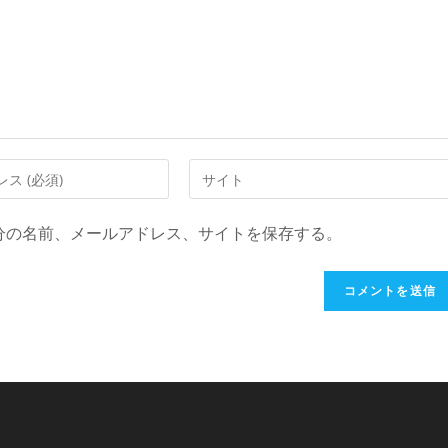
Web
サ
イ
分の名前、メールアドレス、サイトを保存する。
ト
の
URL
を
入
力
し
て
く