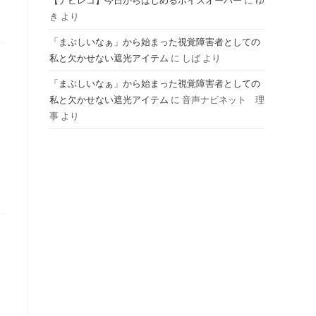
【ナビレコ】今日からはじめるボイスオーバー
に
ゆ
き
より
ル
「まぶしいなぁ」から始まった視覚障害者としての
私と欠かせない遮光アイテム
に
しば
より
「まぶしいなぁ」から始まった視覚障害者としての
私と欠かせない遮光アイテム
に
音声ナビネット 理
事
より