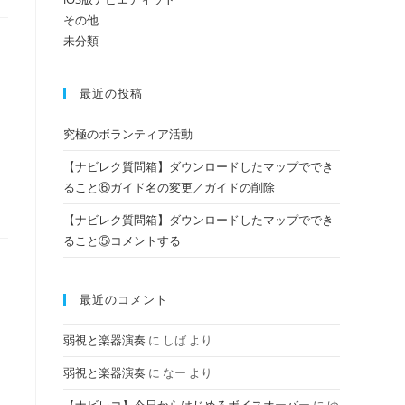
その他
未分類
の
最近の投稿
検
究極のボランティア活動
【ナビレク質問箱】ダウンロードしたマップででき
索
ること⑥ガイド名の変更／ガイドの削除
【ナビレク質問箱】ダウンロードしたマップででき
ること⑤コメントする
を
最近のコメント
ト
弱視と楽器演奏
に
しば
より
弱視と楽器演奏
に
なー
より
グ