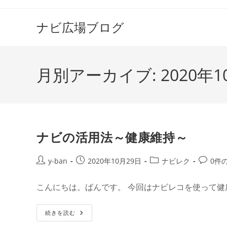
コ
ン
ナビ広場ブログ
テ
ン
ツ
月別アーカイブ: 2020年1
へ
ス
キ
ッ
プ
ナビの活用法～健康維持～
投
投
投
投
y-ban
2020年10月29日
ナビレク
0件
稿
稿
稿
稿
者:
公
カ
コ
こんにちは。ばんです。 今回はナビレコを使って健
開
テ
メ
日:
ゴ
ン
ナ
続きを読む
リ
ト:
ビ
ー:
の