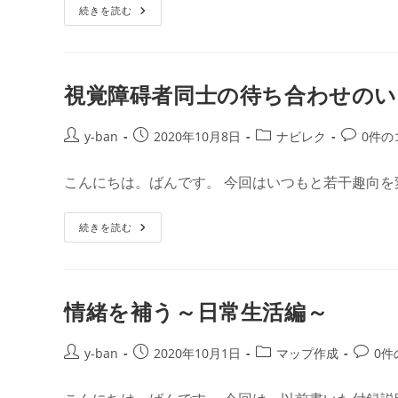
視
続きを読む
リ
ト:
覚
ー:
障
碍
者
と
人
視覚障碍者同士の待ち合わせの
混
み
投
投
投
投
y-ban
2020年10月8日
ナビレク
0件の
稿
稿
稿
稿
者:
公
カ
コ
こんにちは。ばんです。 今回はいつもと若干趣向を
開
テ
メ
日:
ゴ
ン
視
続きを読む
リ
ト:
覚
ー:
障
碍
者
同
士
情緒を補う～日常生活編～
の
待
ち
合
投
投
投
投
y-ban
2020年10月1日
マップ作成
0件
わ
稿
稿
稿
稿
せ
の
者:
公
カ
コ