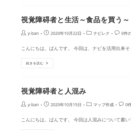
活
用
法
～
視覚障碍者と生活～食品を買う～
健
康
維
持
投
投
投
投
y-ban
2020年10月22日
ナビレク
0件
～
稿
稿
稿
稿
者:
公
カ
コ
こんにちは。ばんです。 今回は、ナビを活用出来そ
開
テ
メ
日:
ゴ
ン
視
続きを読む
リ
ト:
覚
ー:
障
碍
者
と
生
視覚障碍者と人混み
活
～
食
品
投
投
投
投
y-ban
2020年10月15日
マップ作成
0
を
稿
稿
稿
稿
買
う
者:
公
カ
コ
こんにちは。ばんです。 今回は人混みについて書い
～
開
テ
メ
日:
ゴ
ン