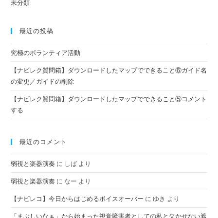
未分類
最近の投稿
究極のボランティア活動
【ナビレク質問箱】ダウンロードしたマップでできること⑥ガイド名
の変更／ガイドの削除
【ナビレク質問箱】ダウンロードしたマップでできること⑤コメント
する
最近のコメント
弱視と楽器演奏
に
しば
より
弱視と楽器演奏
に
なー
より
【ナビレコ】今日からはじめるボイスオーバー
に
ゆき
より
「まぶしいなぁ」から始まった視覚障害者としての私と欠かせない遮