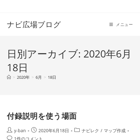
コ
ン
テ
ナビ広場ブログ
メニュー
ン
ツ
へ
日別アーカイブ: 2020年6月
ス
キ
18日
ッ
プ
>
2020年
>
6月
>
18日
付録説明を使う場面
投
投
投
y-ban
2020年6月18日
ナビレク
/
マップ作成
稿
稿
稿
投
1件のコメント