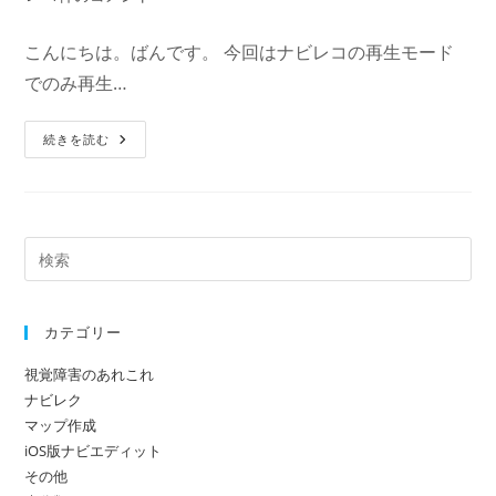
者:
公
カ
稿
開
テ
コ
こんにちは。ばんです。 今回はナビレコの再生モード
日:
ゴ
メ
でのみ再生…
リ
ン
ー:
ト:
付
続きを読む
録
説
明
を
使
う
場
面
カテゴリー
視覚障害のあれこれ
ナビレク
マップ作成
iOS版ナビエディット
その他