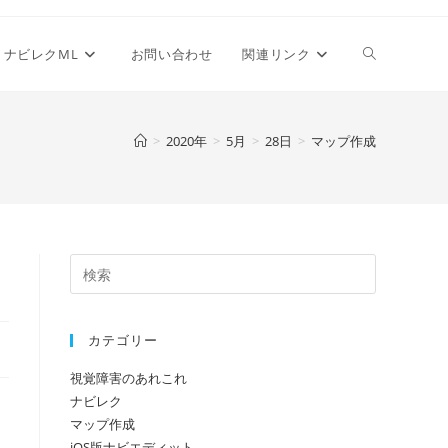
ウ
ナビレクML
お問い合わせ
関連リンク
ェ
>
2020年
>
5月
>
28日
>
マップ作成
ブ
サ
カテゴリー
イ
視覚障害のあれこれ
ナビレク
ト
マップ作成
iOS版ナビエディット