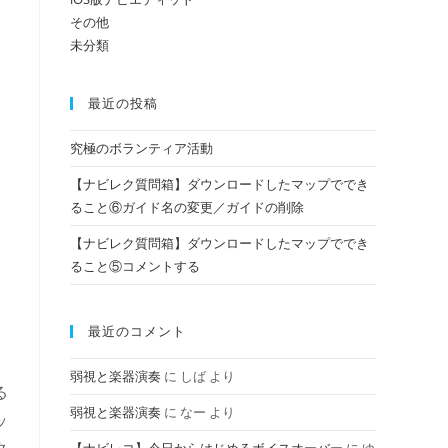
その他
未分類
の
最近の投稿
検
究極のボランティア活動
【ナビレク質問箱】ダウンロードしたマップででき
索
ること⑥ガイド名の変更／ガイドの削除
【ナビレク質問箱】ダウンロードしたマップででき
ること⑤コメントする
を
最近のコメント
ト
弱視と楽器演奏
に
しば
より
る
弱視と楽器演奏
に
なー
より
ッ
グ