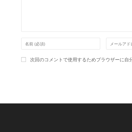
ン
ト
コ
メ
メ
ー
ン
ル
次回のコメントで使用するためブラウザーに自
ト
ア
す
ド
る
レ
名
ス
前
を
ま
入
た
力
は
し
ユ
て
ー
コ