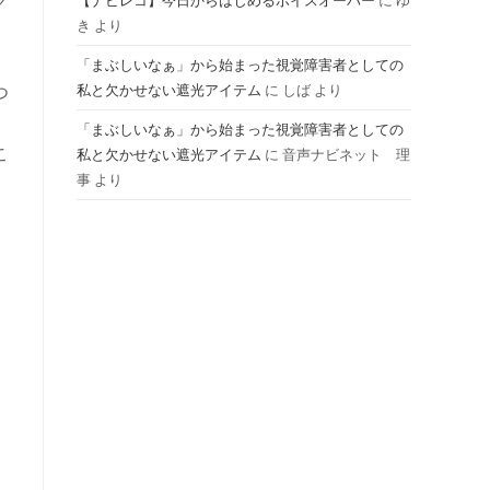
ク
【ナビレコ】今日からはじめるボイスオーバー
に
ゆ
き
より
ル
「まぶしいなぁ」から始まった視覚障害者としての
つ
私と欠かせない遮光アイテム
に
しば
より
「まぶしいなぁ」から始まった視覚障害者としての
こ
私と欠かせない遮光アイテム
に
音声ナビネット 理
事
より