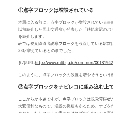
ー:
①点字ブロックは増設されている
本題に入る前に、点字ブロックが増設されている事
以前紹介した国土交通省が発表した「鉄軌道駅のバ
を紹介します。
表では視覚障碍者誘導ブロックを設置している駅数は平
38駅増えているとの事でした。
参考URL:
http://www.mlit.go.jp/common/00131942
このように、点字ブロックの設置を増やそうという
②点字ブロックをナビレコに組み込む上
ここからが本題ですが、点字ブロックは視覚障碍者
大変便利なもので、増設の機運もあるため、ナビを