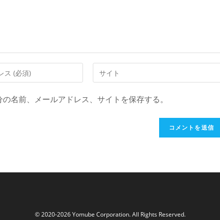
Web
サ
イ
分の名前、メールアドレス、サイトを保存する。
ト
の
URL
を
入
力
し
て
く
© 2020-2026
Yomube Corporation
. All Rights Reserved.
だ