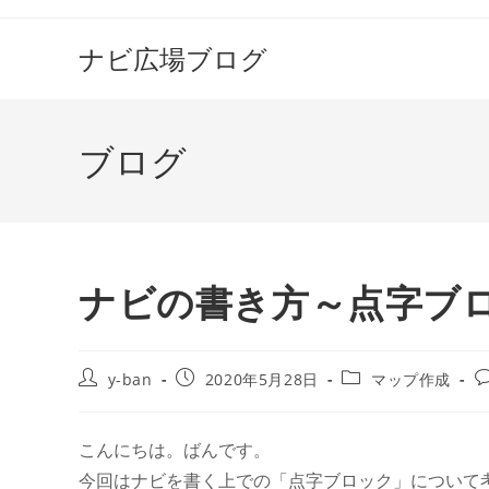
コ
ン
ナビ広場ブログ
テ
ン
ツ
ブログ
へ
ス
キ
ッ
プ
ナビの書き方～点字ブ
投
投
投
y-ban
2020年5月28日
マップ作成
稿
稿
稿
者:
公
カ
開
テ
こんにちは。ばんです。
日:
ゴ
今回はナビを書く上での「点字ブロック」について
リ
ト