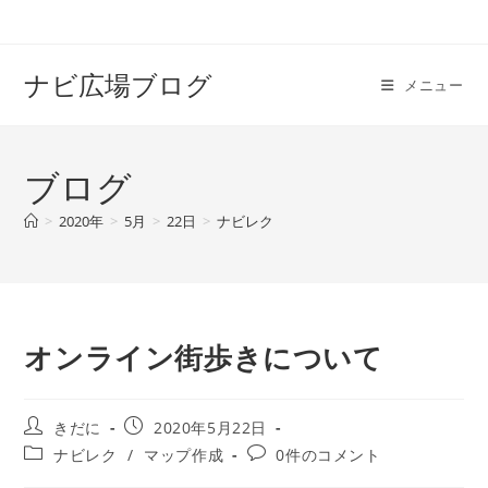
コ
ン
テ
ナビ広場ブログ
メニュー
ン
ツ
へ
ブログ
ス
キ
>
2020年
>
5月
>
22日
>
ナビレク
ッ
プ
オンライン街歩きについて
投
投
きだに
2020年5月22日
稿
稿
投
投
ナビレク
/
マップ作成
0件のコメント
者:
公
稿
稿
開