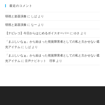
最近のコメント
弱視と楽器演奏
に
しば
より
弱視と楽器演奏
に
なー
より
【ナビレコ】今日からはじめるボイスオーバー
に
ゆき
より
「まぶしいなぁ」から始まった視覚障害者としての私と欠かせない遮
光アイテム
に
しば
より
「まぶしいなぁ」から始まった視覚障害者としての私と欠かせない遮
光アイテム
に
音声ナビネット 理事
より