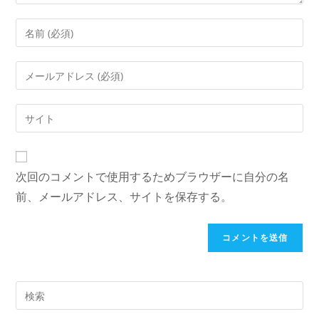
コ
メ
ン
メ
ト
ー
す
ル
Web
る
ア
サ
名
ド
イ
前
レ
ト
ま
次回のコメントで使用するためブラウザーに自分の名
ス
の
た
を
前、メールアドレス、サイトを保存する。
URL
は
入
を
ユ
力
入
ー
し
力
ザ
て
し
ー
コ
て
名
メ
く
を
ン