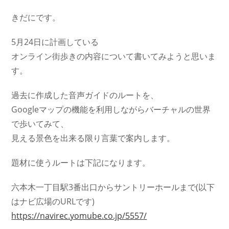
カ
コ
日:
テ
メ
きだにです。
ゴ
ン
リ
ト:
5月24日に計画している
ー:
オンライン街歩きの内容について書いてみようと思いま
す。
過去に作成した音声ガイドのルートを、
Googleマップの機能を利用しながらバーチャルの世界
で歩いてみて、
見える景色を出来る限り言葉で案内します。
題材に使うルートは下記になります。
六本木一丁目駅3番出口からサントリーホールまで(以下
はナビ広場のURLです)
https://navirec.yomube.co.jp/5557/