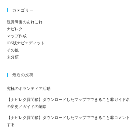
だ
入
ト
カテゴリー
さ
力
い。
し
視覚障害のあれこれ
(任
て
ナビレク
意)
く
マップ作成
だ
iOS版ナビエディット
その他
さ
未分類
い
最近の投稿
究極のボランティア活動
【ナビレク質問箱】ダウンロードしたマップでできること⑥ガイド名
の変更／ガイドの削除
【ナビレク質問箱】ダウンロードしたマップでできること⑤コメント
する